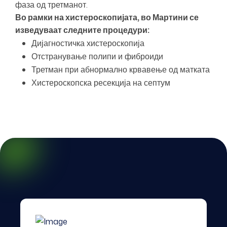
фаза од третманот.
Во рамки на хистероскопијата, во Мартини се
изведуваат следните процедури:
Дијагностичка хистероскопија
Отстранување полипи и фиброиди
Третман при абнормално крвавење од матката
Хистероскопска ресекција на септум