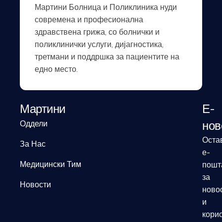
Мартини Болница и Поликлиника нуди
современа и професионална
здравствена грижа, со болнички и
поликлинички услуги, дијагностика,
третмани и поддршка за пациентите на
едно место.
Мартини
Е-
нов
Оддели
Оста
За Нас
е-
Медицински Тим
пошт
за
Новости
ново
и
кори