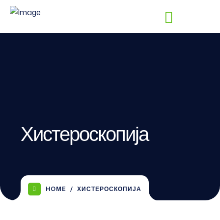
Хистероскопија
HOME
ХИСТЕРОСКОПИЈА