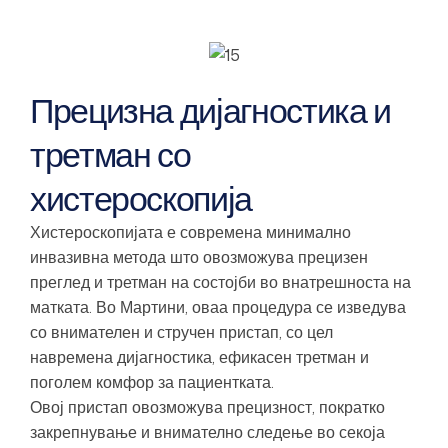
Прецизна дијагностика и
третман со
хистероскопија
Хистероскопијата е современа минимално
инвазивна метода што овозможува прецизен
преглед и третман на состојби во внатрешноста на
матката. Во Мартини, оваа процедура се изведува
со внимателен и стручен пристап, со цел
навремена дијагностика, ефикасен третман и
поголем комфор за пациентката.
Овој пристап овозможува прецизност, пократко
закрепнување и внимателно следење во секоја