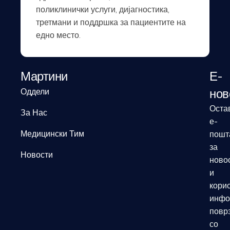
поликлинички услуги, дијагностика,
третмани и поддршка за пациентите на
едно место.
Мартини
Е-
нов
Оддели
Оста
За Нас
е-
Медицински Тим
пошт
за
Новости
ново
и
кори
инфо
повр
со